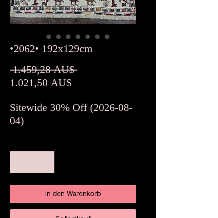
•2062• 192x129cm
Standardpreis
 1.459,28 AU$ 
Sale-
1.021,50 AU$
Preis
Sitewide 30% Off (2026-08-
04)
Anzahl
*
In den Warenkorb