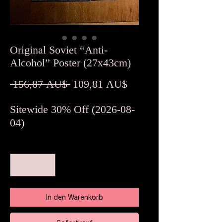
Original Soviet “Anti-
Alcohol” Poster (27x43cm)
Standardpreis
Sale-
 156,87 AU$ 
109,81 AU$
Preis
Sitewide 30% Off (2026-08-
04)
Anzahl
*
In den Warenkorb