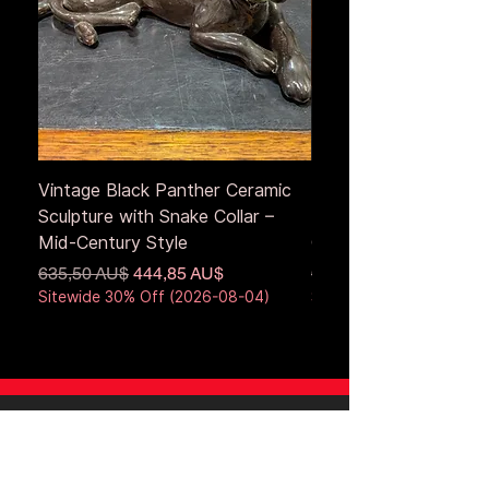
Vintage Black Panther Ceramic
Large Antique Cerami
Sculpture with Snake Collar –
Figure – Early to Mid
Mid-Century Style
Century
Standardpreis
Sale-Preis
Standardpreis
635,50 AU$
444,85 AU$
653,50 AU$
Sitewide 30% Off (2026-08-04)
Sitewide 30% Off (2026