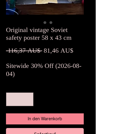
Original vintage Soviet
safety poster 58 x 43 cm
Standardpreis
Sale-
 116,37 AU$ 
81,46 AU$
Preis
Sitewide 30% Off (2026-08-
04)
Anzahl
*
In den Warenkorb