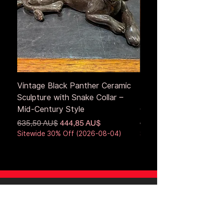
Vintage Black Panther Ceramic
Large Antique Cerami
Sculpture with Snake Collar –
Figure – Early to Mid
Mid-Century Style
Century
Standardpreis
Sale-Preis
Standardpreis
635,50 AU$
444,85 AU$
653,50 AU$
Sitewide 30% Off (2026-08-04)
Sitewide 30% Off (2026