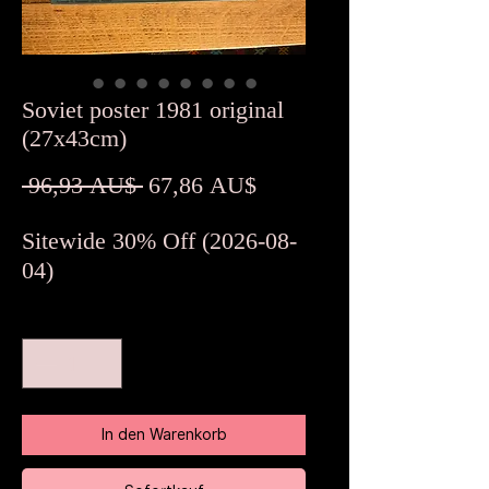
Soviet poster 1981 original
(27x43cm)
Standardpreis
Sale-
 96,93 AU$ 
67,86 AU$
Preis
Sitewide 30% Off (2026-08-
04)
Anzahl
*
In den Warenkorb