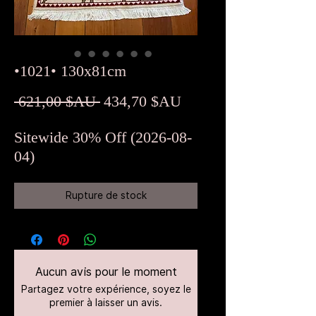
•1021• 130x81cm
Prix
Prix
 621,00 $AU 
434,70 $AU
original
promotionnel
Sitewide 30% Off (2026-08-
04)
Rupture de stock
Aucun avis pour le moment
Partagez votre expérience, soyez le
premier à laisser un avis.