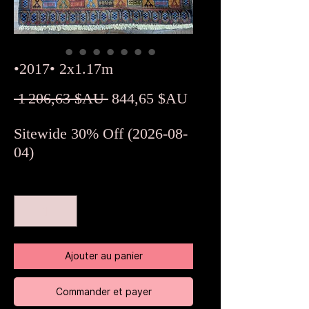
•2017• 2x1.17m
Prix
Prix
 1 206,63 $AU 
844,65 $AU
original
promotionnel
Sitewide 30% Off (2026-08-
04)
Quantité
*
Ajouter au panier
Commander et payer