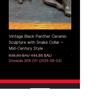
Vintage Black Panther Ceramic
Large Antique Cerami
Sculpture with Snake Collar –
Figure – Early to Mid
Mid-Century Style
Century
Prix original
Prix promotionnel
Prix original
635,50 $AU
444,85 $AU
653,50 $AU
Sitewide 30% Off (2026-08-04)
Sitewide 30% Off (2026