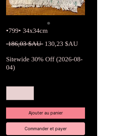
•799• 34x34cm
Prix
Prix
 186,03 $AU 
130,23 $AU
original
promotionnel
Sitewide 30% Off (2026-08-
04)
Quantité
*
Ajouter au panier
Commander et payer