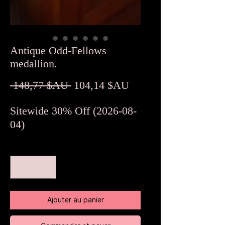
Antique Odd-Fellows
medallion.
Prix
Prix
 148,77 $AU 
104,14 $AU
original
promotionnel
Sitewide 30% Off (2026-08-
04)
Quantité
*
Ajouter au panier