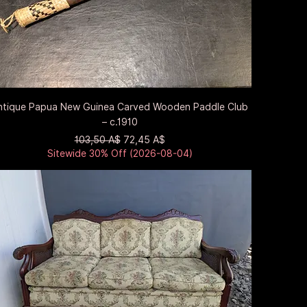
Быстрый просмотр
ntique Papua New Guinea Carved Wooden Paddle Club
– c.1910
Обычная цена
Цена со скидкой
103,50 A$
72,45 A$
Sitewide 30% Off (2026-08-04)