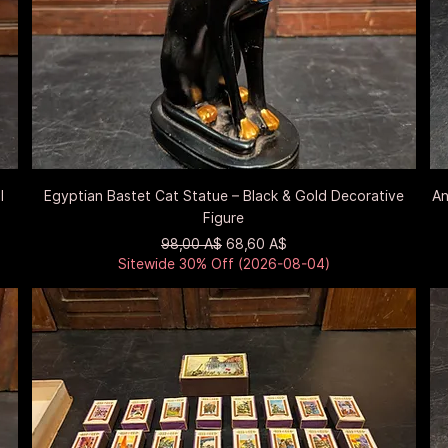
Быстрый просмотр
l
Egyptian Bastet Cat Statue – Black & Gold Decorative
An
Figure
Обычная цена
Цена со скидкой
98,00 A$
68,60 A$
Sitewide 30% Off (2026-08-04)