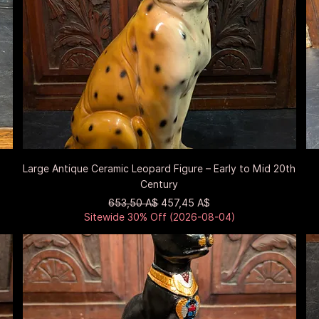
Быстрый просмотр
Large Antique Ceramic Leopard Figure – Early to Mid 20th
Century
Обычная цена
Цена со скидкой
653,50 A$
457,45 A$
Sitewide 30% Off (2026-08-04)