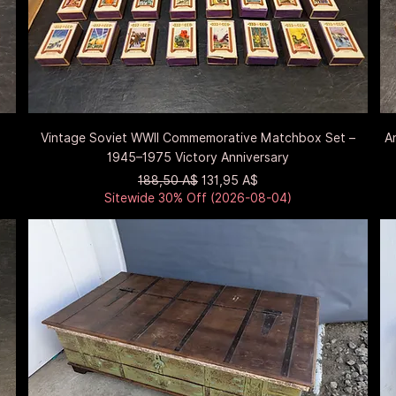
Быстрый просмотр
Vintage Soviet WWII Commemorative Matchbox Set –
A
1945–1975 Victory Anniversary
Обычная цена
Цена со скидкой
188,50 A$
131,95 A$
Sitewide 30% Off (2026-08-04)