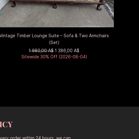
Быстрый просмотр
Vintage Timber Lounge Suite – Sofa & Two Armchairs
(Set)
Обычная цена
Цена со скидкой
1 980,00 A$
1 386,00 A$
Sitewide 30% Off (2026-08-04)
ICY
every order within 24 hours, we can