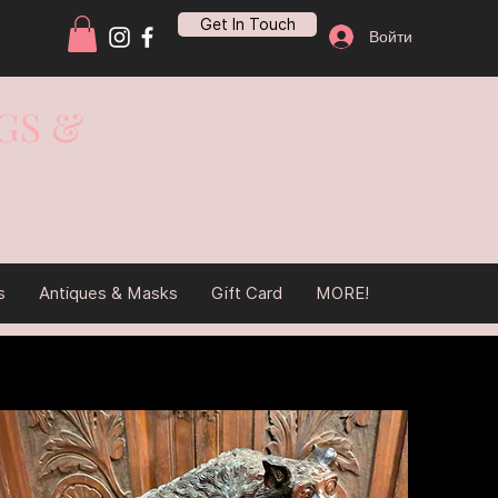
Get In Touch
Войти
GS &
s
Antiques & Masks
Gift Card
MORE!