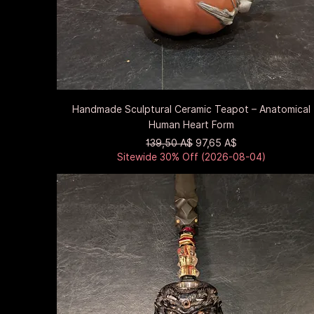
Быстрый просмотр
Handmade Sculptural Ceramic Teapot – Anatomical
Human Heart Form
Обычная цена
Цена со скидкой
139,50 A$
97,65 A$
Sitewide 30% Off (2026-08-04)