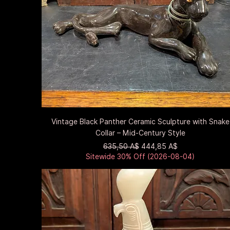
Быстрый просмотр
Vintage Black Panther Ceramic Sculpture with Snake
Collar – Mid-Century Style
Обычная цена
Цена со скидкой
635,50 A$
444,85 A$
Sitewide 30% Off (2026-08-04)