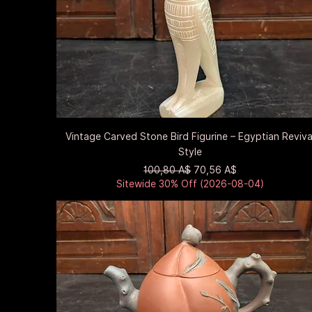
Быстрый просмотр
Vintage Carved Stone Bird Figurine – Egyptian Reviva
Style
Обычная цена
Цена со скидкой
100,80 A$
70,56 A$
Sitewide 30% Off (2026-08-04)