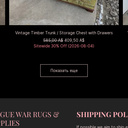
Быстрый просмотр
Vintage Timber Trunk / Storage Chest with Drawers
Обычная цена
Цена со скидкой
585,00 A$
409,50 A$
Sitewide 30% Off (2026-08-04)
Показать еще
NGUE WAR RUGS &
SHIPPING POL
PLIES
If possible we aim to ship 