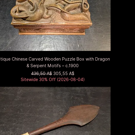
Быстрый просмотр
tique Chinese Carved Wooden Puzzle Box with Dragon
& Serpent Motifs – c.1900
Обычная цена
Цена со скидкой
436,50 A$
305,55 A$
Sitewide 30% Off (2026-08-04)