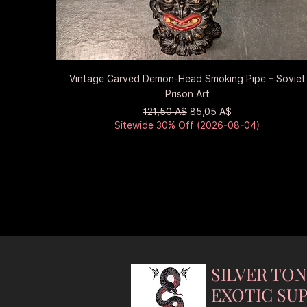
Быстрый просмотр
Vintage Carved Demon-Head Smoking Pipe – Soviet
Prison Art
Обычная цена
Цена со скидкой
121,50 A$
85,05 A$
Sitewide 30% Off (2026-08-04)
SILVER TO
EXOTIC SUP