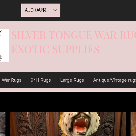
AUD (AU$)
SILVER TONGUE WAR RU
EXOTIC SUPPLIES
War On Rugs
n War Rugs
9/11 Rugs
Large Rugs
Antique/Vintage rug