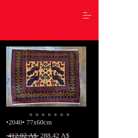
•2040• 77x60cm
Обычная
Спеццена
 412,02 A$ 
288,42 A$