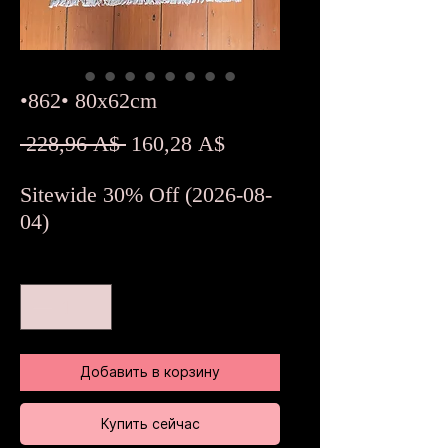
•862• 80x62cm
Обычная
Спеццена
 228,96 A$ 
160,28 A$
цена
Sitewide 30% Off (2026-08-
04)
Количество
*
Добавить в корзину
Купить сейчас