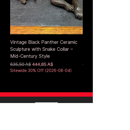
Vintage Black Panther Ceramic
Large Antique Cerami
Sculpture with Snake Collar –
Figure – Early to Mid
Mid-Century Style
Century
Обычная цена
Цена со скидкой
Обычная цена
635,50 A$
444,85 A$
653,50 A$
Sitewide 30% Off (2026-08-04)
Sitewide 30% Off (2026