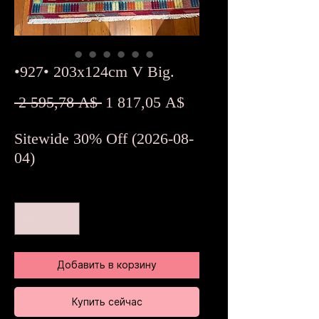
•927• 203x124cm V Big.
Обычная
Спеццена
 2 595,78 A$ 
1 817,05 A$
цена
Sitewide 30% Off (2026-08-
04)
Количество
*
Добавить в корзину
Купить сейчас