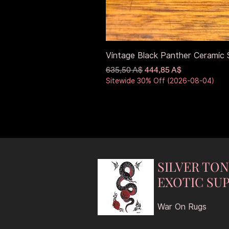
Vintage Black Panther Ceramic S
Обычная цена
Цена со скидкой
635,50 A$
444,85 A$
Sitewide 30% Off (2026-08-04)
SILVER TO
EXOTIC SUP
War On Rugs