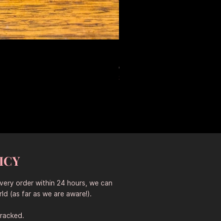
Large Antique Ceramic Leop
Обычная цена
Цена со скидкой
653,50 A$
457,45 A$
Sitewide 30% Off (2026-08-04
ICY
every order within 24 hours, we can
ld (as far as we are aware!).
tracked.