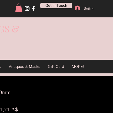
Get In Touch
Войти
GS &
s
Antiques & Masks
Gift Card
MORE!
80mm
ычная
Спеццена
1,71 A$