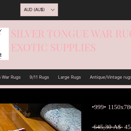
AUD (AU$)
SILVER TONGUE WAR RU
EXOTIC SUPPLIES
War On Rugs
n War Rugs
9/11 Rugs
Large Rugs
Antique/Vintage rug
•999• 1150x7
Об
 645,30 A$ 
45