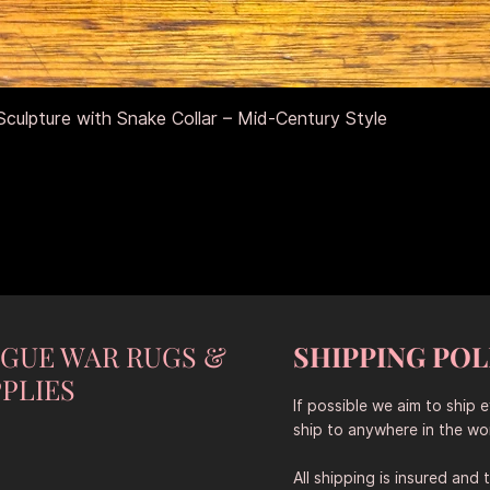
Быстрый просмотр
culpture with Snake Collar – Mid-Century Style
NGUE WAR RUGS &
SHIPPING POL
PLIES
If possible we aim to ship 
ship to anywhere in the wor
All shipping is insured and 