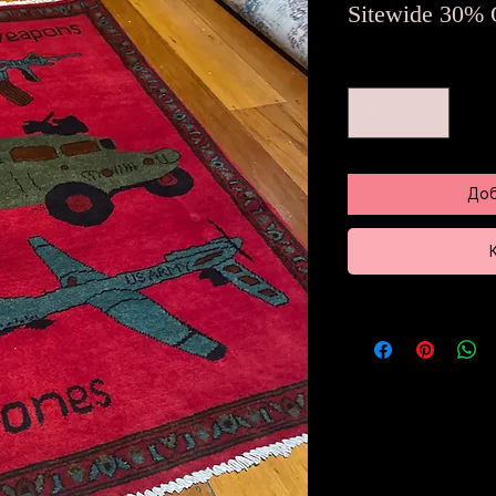
це
Sitewide 30% 
Количество
*
Доб