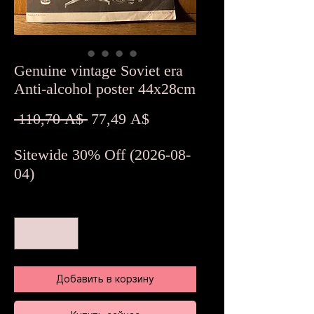
Genuine vintage Soviet era
Anti-alcohol poster 44x28cm
Обычная
Спеццена
 110,70 A$ 
77,49 A$
цена
Sitewide 30% Off (2026-08-
04)
Количество
*
Добавить в корзину