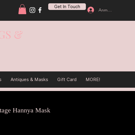
Get In Touch
Anmelden
GS &
s
Antiques & Masks
Gift Card
MORE!
ntage Hannya Mask