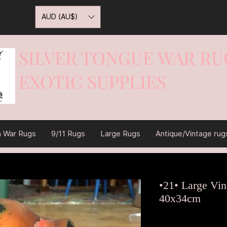
AUD (AU$)
SILVER TONGUE WAR RU
EXOTIC SUPPLIES
War On Rugs
n War Rugs
9/11 Rugs
Large Rugs
Antique/Vintage rug
•21• Large Vi
40x34cm