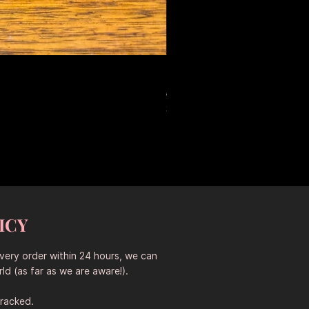
Large Antique Ceramic Leop
Standardpreis
Sale-Preis
653,50 AU$
457,45 AU$
Sitewide 30% Off (2026-08-04
ICY
every order within 24 hours, we can
ld (as far as we are aware!).
tracked.