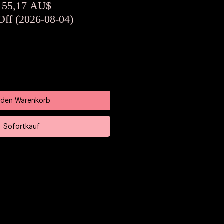
tandardpreis
Sale-
155,17 AU$
Preis
Off (2026-08-04)
n den Warenkorb
Sofortkauf