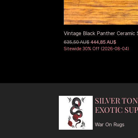
Vintage Black Panther Ceramic S
Standardpreis
Sale-Preis
635,50 AU$
444,85 AU$
Sitewide 30% Off (2026-08-04)
SILVER TO
EXOTIC SUP
War On Rugs