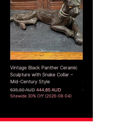
Vintage Black Panther Ceramic
Large Antique Cerami
Sculpture with Snake Collar –
Figure – Early to Mid
Mid-Century Style
Century
Precio
Precio de oferta
Precio
635,50 AUD
444,85 AUD
653,50 AUD
Sitewide 30% Off (2026-08-04)
Sitewide 30% Off (2026