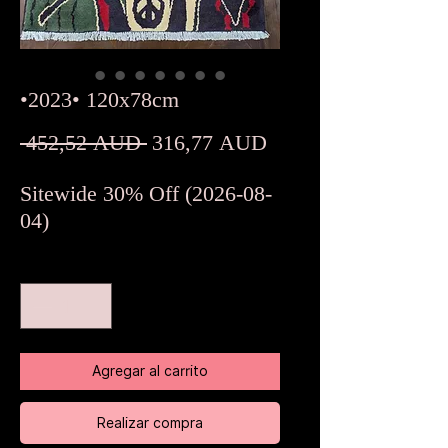
•2023• 120x78cm
Precio
Precio
 452,52 AUD 
316,77 AUD
de
Sitewide 30% Off (2026-08-
oferta
04)
Cantidad
*
Agregar al carrito
Realizar compra