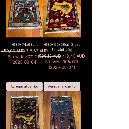
•986• 74x68cm
•980• 90x68cm Slava
Ukraini 🇺🇦
Precio
Precio de oferta
450,90 AUD
315,63 AUD
Precio
Precio de oferta
599,13 AUD
419,40 AUD
Sitewide 30% Off
Sitewide 30% Off
(2026-08-04)
(2026-08-04)
Agregar al carrito
Agregar al carrito