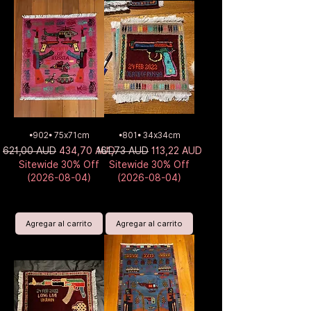
•902• 75x71cm
•801• 34x34cm
Precio
Precio de oferta
Precio
Precio de oferta
621,00 AUD
434,70 AUD
161,73 AUD
113,22 AUD
Sitewide 30% Off
Sitewide 30% Off
(2026-08-04)
(2026-08-04)
Agregar al carrito
Agregar al carrito