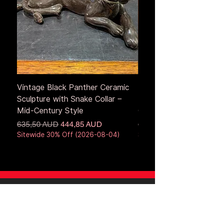
Vintage Black Panther Ceramic
Large Antique Cerami
Sculpture with Snake Collar –
Figure – Early to Mid
Mid-Century Style
Century
Precio
Precio de oferta
Precio
635,50 AUD
444,85 AUD
653,50 AUD
Sitewide 30% Off (2026-08-04)
Sitewide 30% Off (2026