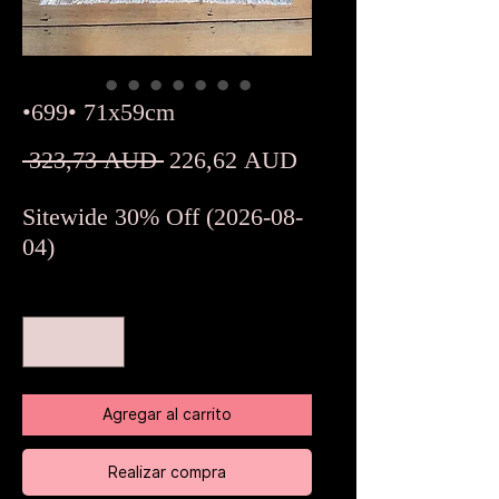
•699• 71x59cm
Precio
Precio
 323,73 AUD 
226,62 AUD
de
Sitewide 30% Off (2026-08-
oferta
04)
Cantidad
*
Agregar al carrito
Realizar compra