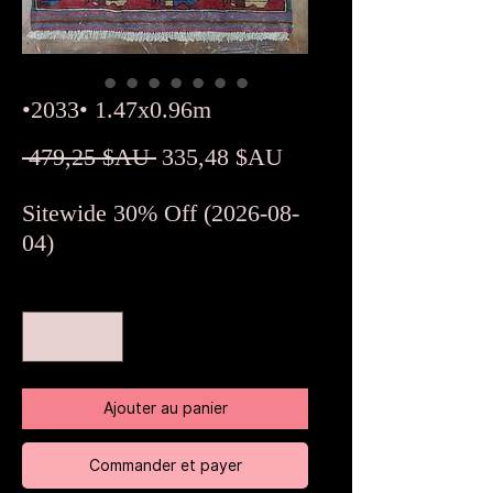
•2033• 1.47x0.96m
Prix
Prix
 479,25 $AU 
335,48 $AU
original
promotionnel
Sitewide 30% Off (2026-08-
04)
Quantité
*
Ajouter au panier
Commander et payer