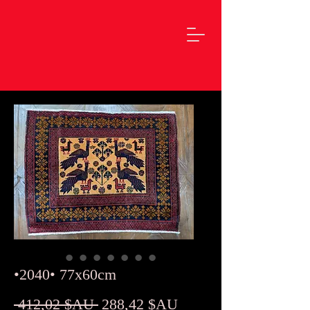
•2040• 77x60cm
Prix
Prix
 412,02 $AU 
288,42 $AU