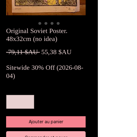
Original Soviet Poster.
48x32cm (no idea)
Prix
Prix
 79,11 $AU 
55,38 $AU
original
promotionnel
Sitewide 30% Off (2026-08-
04)
Quantité
*
Ajouter au panier