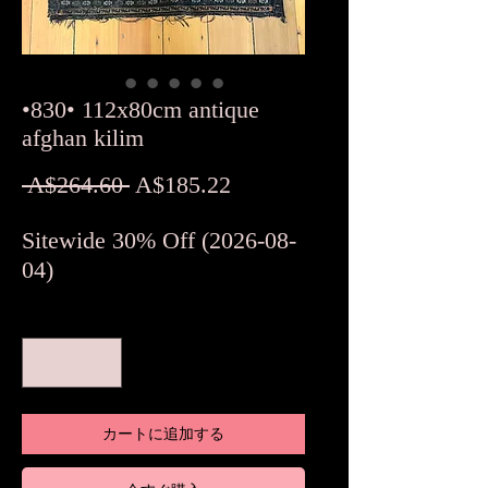
•830• 112x80cm antique
afghan kilim
通
セ
 A$264.60 
A$185.22
常
ー
Sitewide 30% Off (2026-08-
価
ル
04)
格
価
格
数量
*
カートに追加する