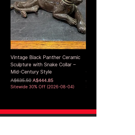
Vintage Black Panther Ceramic
Large Antique Cerami
Sculpture with Snake Collar –
Figure – Early to Mid
Mid-Century Style
Century
通常価格
セール価格
通常価格
A$635.50
A$444.85
A$653.50
Sitewide 30% Off (2026-08-04)
Sitewide 30% Off (2026