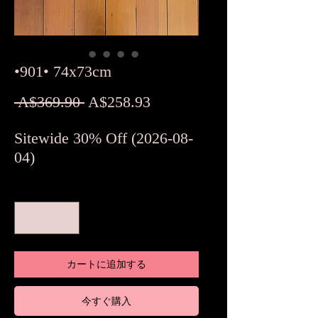
•901• 74x73cm
通
セ
 A$369.90 
A$258.93
常
ー
Sitewide 30% Off (2026-08-
価
ル
04)
格
価
格
数量
*
カートに追加する
今すぐ購入