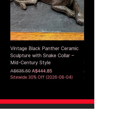
Vintage Black Panther Ceramic
Large Antique Cerami
Sculpture with Snake Collar –
Figure – Early to Mid
Mid-Century Style
Century
通常価格
セール価格
通常価格
A$635.50
A$444.85
A$653.50
Sitewide 30% Off (2026-08-04)
Sitewide 30% Off (2026