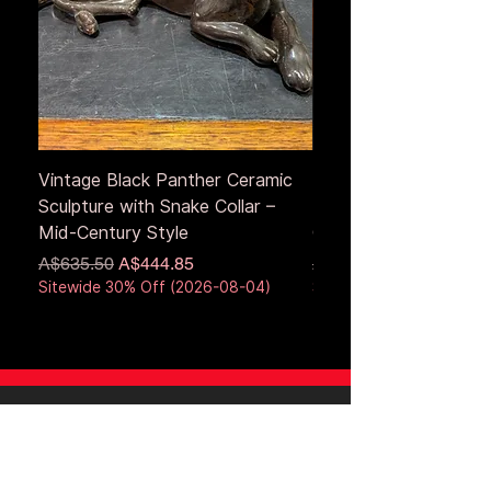
Vintage Black Panther Ceramic
Large Antique Cerami
Sculpture with Snake Collar –
Figure – Early to Mid
Mid-Century Style
Century
通常価格
セール価格
通常価格
A$635.50
A$444.85
A$653.50
Sitewide 30% Off (2026-08-04)
Sitewide 30% Off (2026