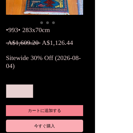
•993• 283x70cm
通
セ
 A$1,609.20 
A$1,126.44
常
ー
Sitewide 30% Off (2026-08-
価
ル
04)
格
価
格
数量
*
カートに追加する
今すぐ購入