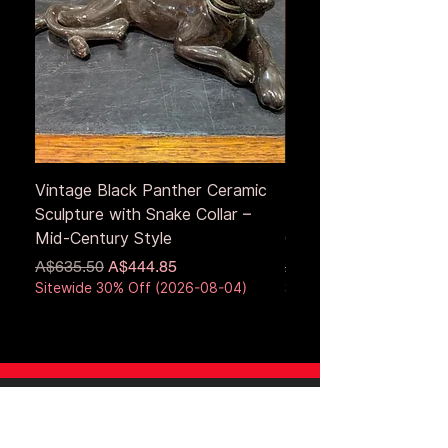
Vintage Black Panther Ceramic
Large Antique Cerami
Sculpture with Snake Collar –
Figure – Early to Mid
Mid-Century Style
Century
通常価格
セール価格
通常価格
A$635.50
A$444.85
A$653.50
Sitewide 30% Off (2026-08-04)
Sitewide 30% Off (2026