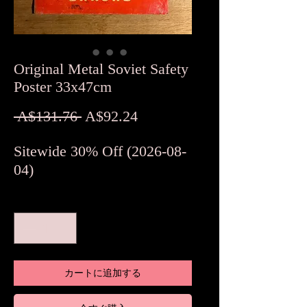
Original Metal Soviet Safety
Poster 33x47cm
通
セ
 A$131.76 
A$92.24
常
ー
Sitewide 30% Off (2026-08-
価
ル
04)
格
価
格
数量
*
カートに追加する