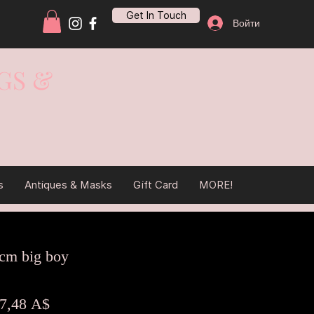
Get In Touch
Войти
GS &
s
Antiques & Masks
Gift Card
MORE!
cm big boy
ычная
Спеццена
7,48 A$