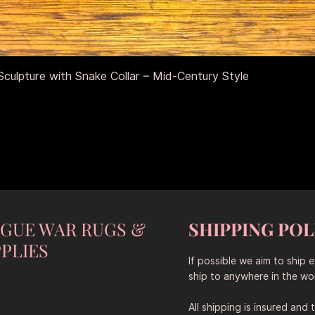
Быстрый просмотр
culpture with Snake Collar – Mid-Century Style
NGUE WAR RUGS &
SHIPPING POL
PLIES
If possible we aim to ship 
ship to anywhere in the wor
All shipping is insured and 