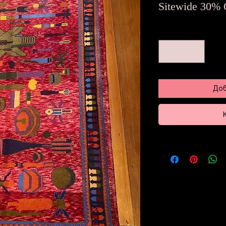
це
Sitewide 30% 
Количество
*
Доб