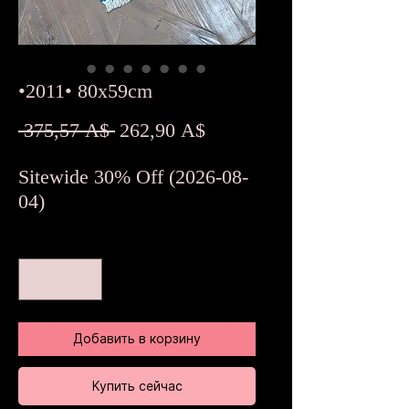
•2011• 80x59cm
Обычная
Спеццена
 375,57 A$ 
262,90 A$
цена
Sitewide 30% Off (2026-08-
04)
Количество
*
Добавить в корзину
Купить сейчас