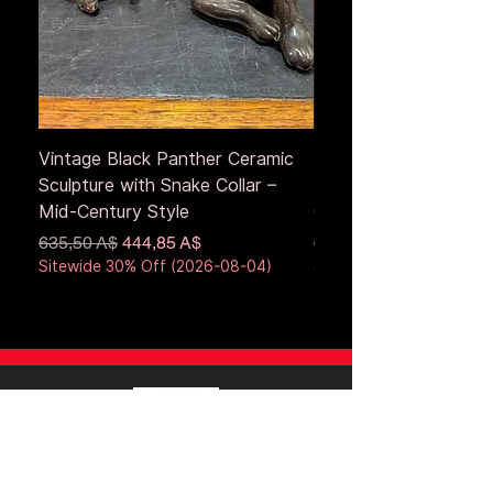
Vintage Black Panther Ceramic
Large Antique Cerami
Sculpture with Snake Collar –
Figure – Early to Mid
Mid-Century Style
Century
Обычная цена
Цена со скидкой
Обычная цена
635,50 A$
444,85 A$
653,50 A$
Sitewide 30% Off (2026-08-04)
Sitewide 30% Off (2026