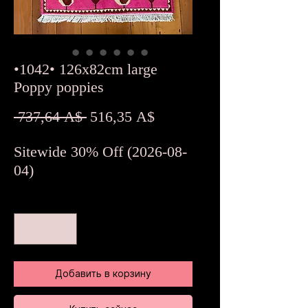
•1042• 126x82cm large
Poppy poppies
Обычная
Спеццена
 737,64 A$ 
516,35 A$
цена
Sitewide 30% Off (2026-08-
04)
Количество
*
Добавить в корзину