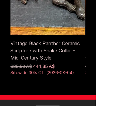
Vintage Black Panther Ceramic
Large Antique Cerami
Sculpture with Snake Collar –
Figure – Early to Mid
Mid-Century Style
Century
Обычная цена
Цена со скидкой
Обычная цена
635,50 A$
444,85 A$
653,50 A$
Sitewide 30% Off (2026-08-04)
Sitewide 30% Off (2026