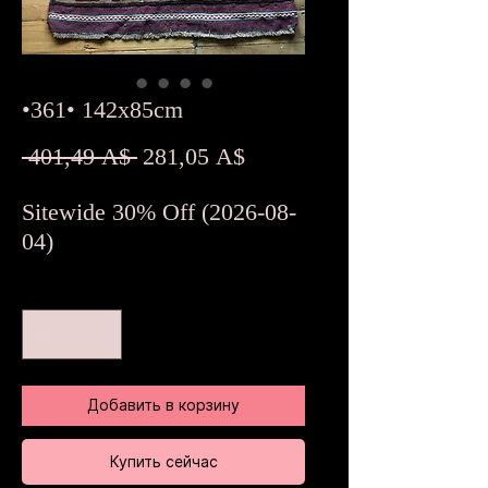
•361• 142x85cm
Обычная
Спеццена
 401,49 A$ 
281,05 A$
цена
Sitewide 30% Off (2026-08-
04)
Количество
*
Добавить в корзину
Купить сейчас