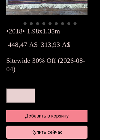
•2018• 1.98x1.35m
Обычная
Спеццена
 448,47 A$ 
313,93 A$
цена
Sitewide 30% Off (2026-08-
04)
Количество
*
Добавить в корзину
Купить сейчас