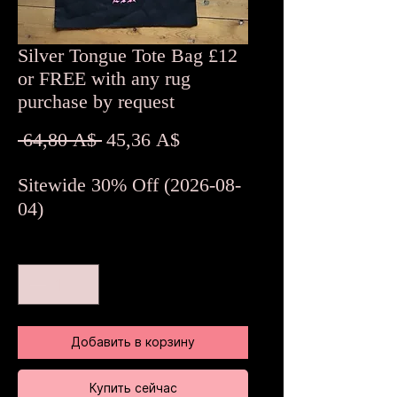
Silver Tongue Tote Bag £12
or FREE with any rug
purchase by request
Обычная
Спеццена
 64,80 A$ 
45,36 A$
цена
Sitewide 30% Off (2026-08-
04)
Количество
*
Добавить в корзину
Купить сейчас