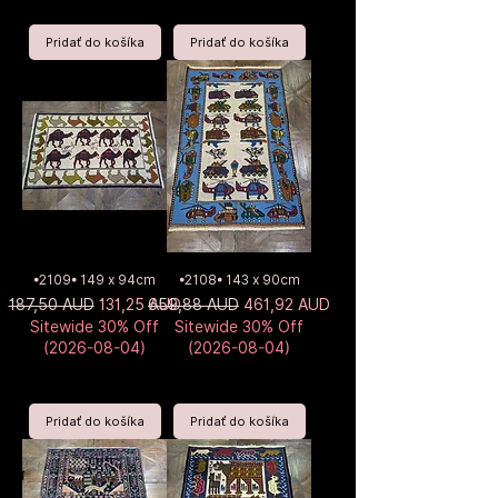
Pridať do košíka
Pridať do košíka
•2109• 149 x 94cm
•2108• 143 x 90cm
Normálna cena
Zľavnená cena
Normálna cena
Zľavnená cena
187,50 AUD
131,25 AUD
659,88 AUD
461,92 AUD
Sitewide 30% Off
Sitewide 30% Off
(2026-08-04)
(2026-08-04)
Pridať do košíka
Pridať do košíka