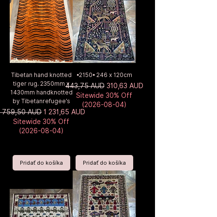
Tibetan hand knotted
•2150• 246 x 120cm
tiger rug. 2350mm x
Normálna cena
Zľavnená cena
443,75 AUD
310,63 AUD
1430mm handknotted
Sitewide 30% Off
by Tibetanrefugee’s
(2026-08-04)
Normálna cena
Zľavnená cena
1 759,50 AUD
1 231,65 AUD
Sitewide 30% Off
(2026-08-04)
Pridať do košíka
Pridať do košíka