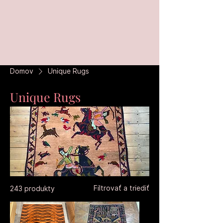
Domov
Unique Rugs
Unique Rugs
Filtrovať a triediť
243 produkty