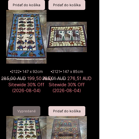
Pridať do košíka
Pridať do košíka
•2122• 147 x 92cm
•2121• 147 x 85cm
Normálna cena
Zľavnená cena
Normálna cena
Zľavnená cena
285,00 AUD
199,50 AUD
395,01 AUD
276,51 AUD
Sitewide 30% Off
Sitewide 30% Off
(2026-08-04)
(2026-08-04)
Vypredané
Pridať do košíka