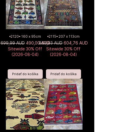
•2120• 160 x 95cm
•2115• 207 x 113cm
Normálna cena
Zľavnená cena
Normálna cena
Zľavnená cena
699,99 AUD
490,00 AUD
863,93 AUD
604,76 AUD
Sitewide 30% Off
Sitewide 30% Off
(2026-08-04)
(2026-08-04)
Pridať do košíka
Pridať do košíka