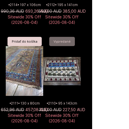
•2114• 197 x 106cm
•2112• 195 x 141cm
Normálna cena
Zľavnená cena
Normálna cena
Zľavnená cena
990,36 AUD
693,26 AUD
550,00 AUD
385,00 AUD
Sitewide 30% Off
Sitewide 30% Off
(2026-08-04)
(2026-08-04)
Pridať do košíka
Vypredané
•2111• 130 x 80cm
•2110• 95 x 143cm
Normálna cena
Zľavnená cena
Normálna cena
Zľavnená cena
652,96 AUD
457,08 AUD
325,00 AUD
227,50 AUD
Sitewide 30% Off
Sitewide 30% Off
(2026-08-04)
(2026-08-04)