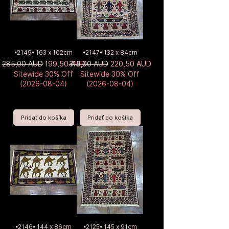
•2149• 163 x 102cm
•2147• 132 x 84cm
Normálna cena
Zľavnená cena
Normálna cena
Zľavnená cena
285,00 AUD
199,50 AUD
315,00 AUD
220,50 AUD
Sitewide 30% Off
Sitewide 30% Off
(2026-08-04)
(2026-08-04)
Pridať do košíka
Pridať do košíka
•2146• 144 x 86cm
•2125• 145 x 91cm