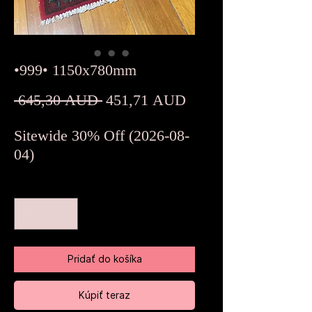
•999• 1150x780mm
Normálna
Zľavnená
 645,30 AUD 
451,71 AUD
cena
cena
Sitewide 30% Off (2026-08-
04)
Množstvo
*
Pridať do košíka
Kúpiť teraz