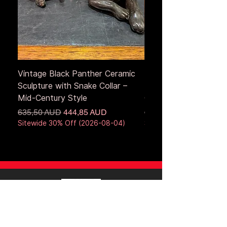
Vintage Black Panther Ceramic
Large Antique Cerami
Sculpture with Snake Collar –
Figure – Early to Mid
Mid-Century Style
Century
Normálna cena
Zľavnená cena
Normálna cena
635,50 AUD
444,85 AUD
653,50 AUD
Sitewide 30% Off (2026-08-04)
Sitewide 30% Off (2026