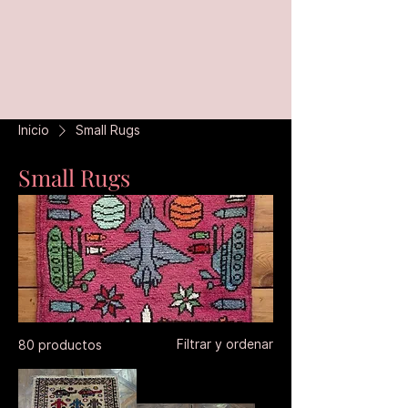
Inicio
Small Rugs
Small Rugs
Filtrar y ordenar
80 productos