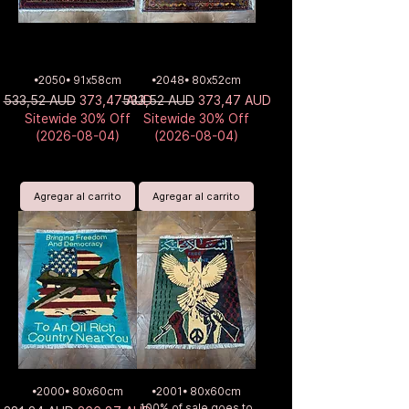
•2050• 91x58cm
•2048• 80x52cm
Precio
Precio de oferta
Precio
Precio de oferta
533,52 AUD
373,47 AUD
533,52 AUD
373,47 AUD
Sitewide 30% Off
Sitewide 30% Off
(2026-08-04)
(2026-08-04)
Agregar al carrito
Agregar al carrito
•2000• 80x60cm
•2001• 80x60cm
100% of sale goes to