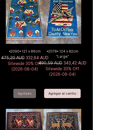
•2090• 121 x 86cm
•2078• 124 x 82cm
“Large”
Precio
Precio de oferta
475,20 AUD
332,64 AUD
Precio
Precio de oferta
490,59 AUD
343,42 AUD
Sitewide 30% Off
Sitewide 30% Off
(2026-08-04)
(2026-08-04)
Agotado
Agregar al carrito