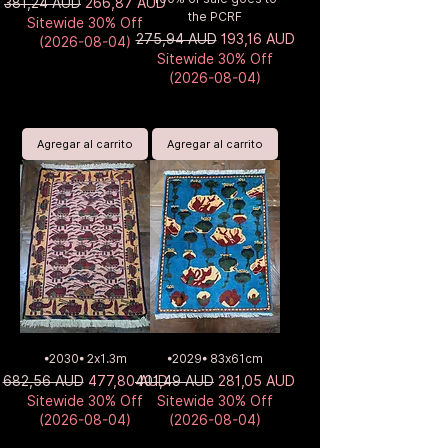
Precio
Precio de oferta
381,24 AUD
266,87 AUD
the PCRF
Sitewide 30% Off
Precio
Precio de oferta
275,94 AUD
193,16 AUD
(2026-08-04)
Sitewide 30% Off
(2026-08-04)
Agregar al carrito
Agregar al carrito
•2030• 2x1.3m
•2029• 83x61cm
Precio
Precio de oferta
Precio
Precio de oferta
682,56 AUD
477,80 AUD
401,49 AUD
281,05 AUD
Sitewide 30% Off
Sitewide 30% Off
(2026-08-04)
(2026-08-04)