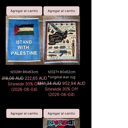
Agregar al carrito
Agregar al carrito
•2028• 86x63cm
•2027• 80x62cm
*original war rug
Precio
Precio de oferta
318,06 AUD
222,65 AUD
Precio
Precio de oferta
1361,34 AUD
952,94 AUD
Sitewide 30% Off
Sitewide 30% Off
(2026-08-04)
(2026-08-04)
Agregar al carrito
Agregar al carrito