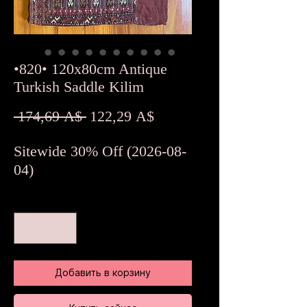
•820• 120x80cm Antique
Turkish Saddle Kilim
Обычная
Спеццена
 174,69 A$ 
122,29 A$
цена
Sitewide 30% Off (2026-08-
04)
Количество
*
Добавить в корзину