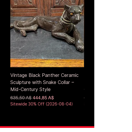
Vintage Black Panther Ceramic
Large Antique Cerami
Sculpture with Snake Collar –
Figure – Early to Mid
Mid-Century Style
Century
Обычная цена
Цена со скидкой
Обычная цена
635,50 A$
444,85 A$
653,50 A$
Sitewide 30% Off (2026-08-04)
Sitewide 30% Off (2026