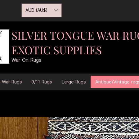
AUD (AU$)
SILVER TONGUE WAR RU
EXOTIC SUPPLIES
War On Rugs
n War Rugs
9/11 Rugs
Large Rugs
Antique/Vintage rug