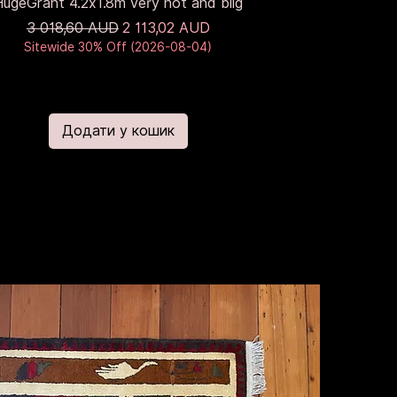
HugeGrant 4.2x1.8m very hot and biig
Звичайна ціна
За розпродажем
3 018,60 AUD
2 113,02 AUD
Sitewide 30% Off (2026-08-04)
Додати у кошик