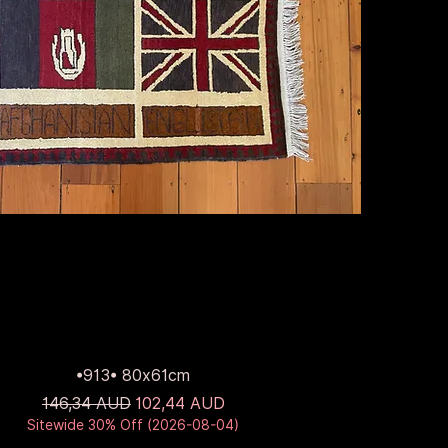
•913• 80x61cm
Звичайна ціна
За розпродажем
146,34 AUD
102,44 AUD
Sitewide 30% Off (2026-08-04)