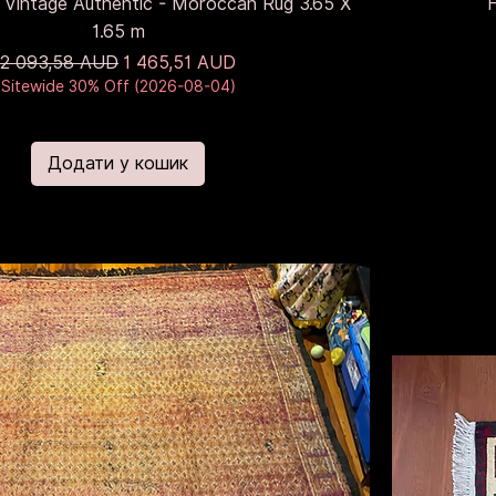
 Vintage Authentic - Moroccan Rug 3.65 X
1.65 m
Звичайна ціна
За розпродажем
2 093,58 AUD
1 465,51 AUD
Sitewide 30% Off (2026-08-04)
Додати у кошик