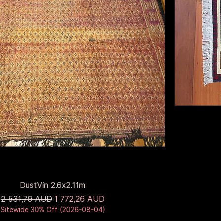
DustVin 2.6x2.11m
Звичайна ціна
За розпродажем
2 531,79 AUD
1 772,26 AUD
Sitewide 30% Off (2026-08-04)