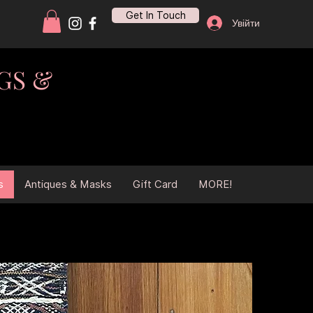
Get In Touch
Увійти
GS &
s
Antiques & Masks
Gift Card
MORE!