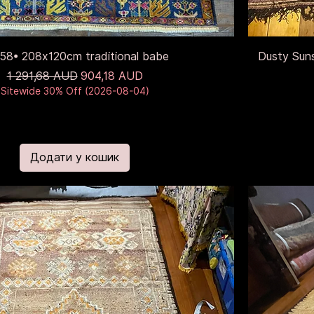
58• 208x120cm traditional babe
Dusty Suns
Звичайна ціна
За розпродажем
1 291,68 AUD
904,18 AUD
Sitewide 30% Off (2026-08-04)
Додати у кошик