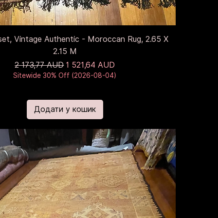
et, Vintage Authentic - Moroccan Rug, 2.65 X
2.15 M
Звичайна ціна
За розпродажем
2 173,77 AUD
1 521,64 AUD
Sitewide 30% Off (2026-08-04)
Додати у кошик