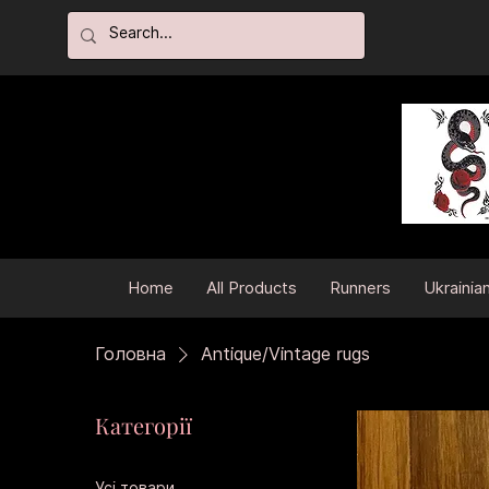
Home
All Products
Runners
Ukrainia
Головна
Antique/Vintage rugs
Категорії
Усі товари