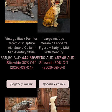
Vintage Black Panther
Large Antique
Ceramic Sculpture
Ceramic Leopard
with Snake Collar –
Figure – Early to Mid
Mid-Century Style
20th Century
Звичайна ціна
За розпродажем
Звичайна ціна
За розпродажем
635,50 AUD
444,85 AUD
653,50 AUD
457,45 AUD
Sitewide 30% Off
Sitewide 30% Off
(2026-08-04)
(2026-08-04)
Додати у кошик
Додати у кошик