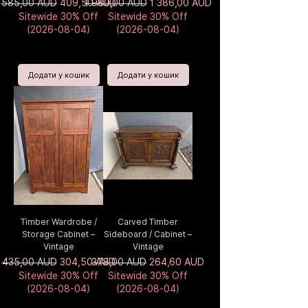
Звичайна ціна
За розпродажем
Звичайна ціна
За розпродажем
585,00 AUD
409,50 AUD
1 980,00 AUD
1 386,00 AUD
Sitewide 30% Off
Sitewide 30% Off
(2026-08-04)
(2026-08-04)
Додати у кошик
Додати у кошик
Timber Wardrobe /
Carved Timber
Storage Cabinet –
Sideboard / Cabinet –
Vintage
Vintage
Звичайна ціна
За розпродажем
Звичайна ціна
За розпродажем
435,00 AUD
304,50 AUD
378,00 AUD
264,60 AUD
Sitewide 30% Off
Sitewide 30% Off
(2026-08-04)
(2026-08-04)