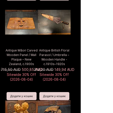
Antique Māori Carved
Antique British Floral
Wooden Panel / Wall
Parasol / Umbrella –
Plaque – New
Wooden Handle -
Zealand, c.1900s
c.1910s–1920s
Звичайна ціна
За розпродажем
Звичайна ціна
За розпродажем
715,50 AUD
500,85 AUD
214,20 AUD
149,94 AUD
Sitewide 30% Off
Sitewide 30% Off
(2026-08-04)
(2026-08-04)
Додати у кошик
Додати у кошик