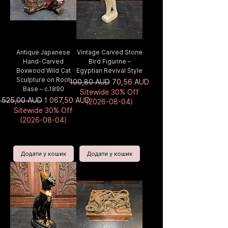
Antique Japanese
Vintage Carved Stone
Hand-Carved
Bird Figurine –
Boxwood Wild Cat
Egyptian Revival Style
Sculpture on Root
Звичайна ціна
За розпродажем
100,80 AUD
70,56 AUD
Base – c.1890
Sitewide 30% Off
вичайна ціна
За розпродажем
1 525,00 AUD
1 067,50 AUD
(2026-08-04)
Sitewide 30% Off
(2026-08-04)
Додати у кошик
Додати у кошик