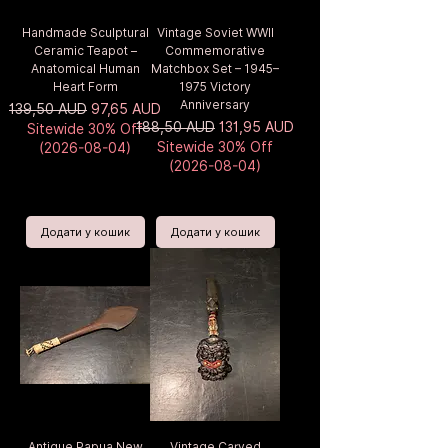
Handmade Sculptural
Vintage Soviet WWII
Ceramic Teapot –
Commemorative
Anatomical Human
Matchbox Set – 1945–
Heart Form
1975 Victory
Anniversary
Звичайна ціна
За розпродажем
139,50 AUD
97,65 AUD
Звичайна ціна
За розпродажем
188,50 AUD
131,95 AUD
Sitewide 30% Off
Sitewide 30% Off
(2026-08-04)
(2026-08-04)
Додати у кошик
Додати у кошик
Antique Papua New
Vintage Carved