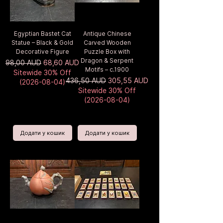
Egyptian Bastet Cat
Antique Chinese
Statue – Black & Gold
Carved Wooden
Decorative Figure
Puzzle Box with
Dragon & Serpent
Звичайна ціна
За розпродажем
98,00 AUD
68,60 AUD
Motifs – c.1900
Sitewide 30% Off
Звичайна ціна
За розпродажем
436,50 AUD
305,55 AUD
(2026-08-04)
Sitewide 30% Off
(2026-08-04)
Додати у кошик
Додати у кошик