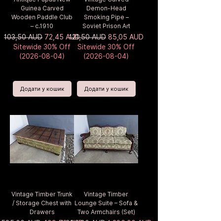
Guinea Carved
Demon-Head
Wooden Paddle Club
Smoking Pipe –
– c.1910
Soviet Prison Art
Звичайна ціна
За розпродажем
Звичайна ціна
За розпродажем
103,50 AUD
72,45 AUD
121,50 AUD
85,05 AUD
Sitewide 30% Off
Sitewide 30% Off
(2026-08-04)
(2026-08-04)
Додати у кошик
Додати у кошик
Vintage Timber Trunk
Vintage Timber
/ Storage Chest with
Lounge Suite – Sofa &
Drawers
Two Armchairs (Set)