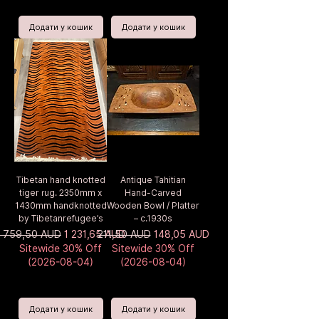
Додати у кошик
Додати у кошик
Tibetan hand knotted
Antique Tahitian
tiger rug. 2350mm x
Hand-Carved
1430mm handknotted
Wooden Bowl / Platter
by Tibetanrefugee’s
– c.1930s
Звичайна ціна
За розпродажем
Звичайна ціна
За розпродажем
1 759,50 AUD
1 231,65 AUD
211,50 AUD
148,05 AUD
Sitewide 30% Off
Sitewide 30% Off
(2026-08-04)
(2026-08-04)
Додати у кошик
Додати у кошик