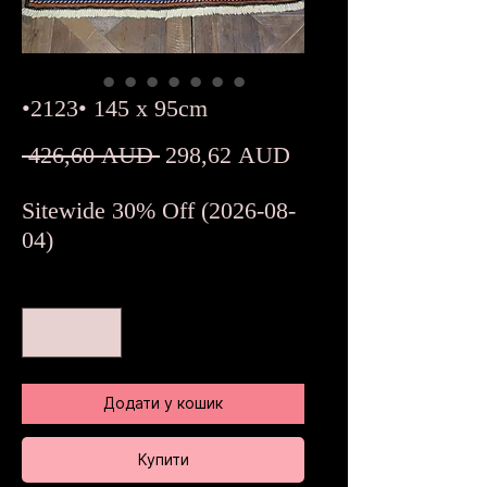
•2123• 145 x 95cm
Звичайна
За
 426,60 AUD 
298,62 AUD
ціна
розпродажем
Sitewide 30% Off (2026-08-
04)
Кількість
*
Додати у кошик
Купити