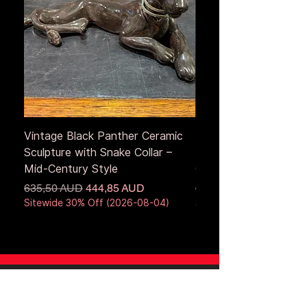
Vintage Black Panther Ceramic
Large Antique Cerami
Sculpture with Snake Collar –
Figure – Early to Mid
Mid-Century Style
Century
Звичайна ціна
За розпродажем
Звичайна ціна
635,50 AUD
444,85 AUD
653,50 AUD
Sitewide 30% Off (2026-08-04)
Sitewide 30% Off (2026