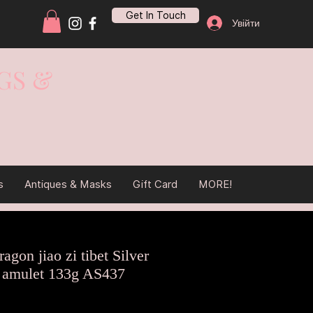
Get In Touch
Увійти
GS &
s
Antiques & Masks
Gift Card
MORE!
gon jiao zi tibet Silver
a amulet 133g AS437