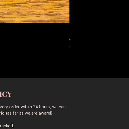
Large Antique Ceramic Leop
Звичайна ціна
За розпродаже
653,50 AUD
457,45 AUD
Sitewide 30% Off (2026-08-04
ICY
every order within 24 hours, we can
ld (as far as we are aware!).
tracked.