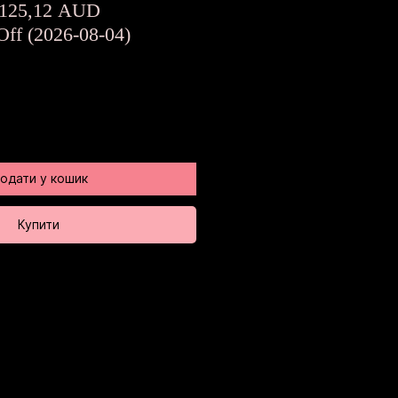
Звичайна
За
125,12 AUD
ціна
розпродажем
Off (2026-08-04)
одати у кошик
Купити