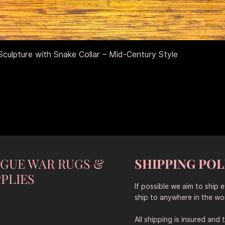
Швидкий перегляд
culpture with Snake Collar – Mid-Century Style
NGUE WAR RUGS &
SHIPPING POL
PLIES
If possible we aim to ship 
ship to anywhere in the wor
All shipping is insured and 