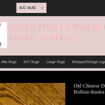
AUD (AU$)
SILVER TONGUE WAR RU
EXOTIC SUPPLIES
War On Rugs
n War Rugs
9/11 Rugs
Large Rugs
Antique/Vintage rug
Old Chinese Dra
Bullion thank