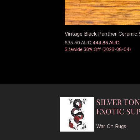
Vintage Black Panther Ceramic S
Звичайна ціна
За розпродажем
635,50 AUD
444,85 AUD
Sitewide 30% Off (2026-08-04)
SILVER TO
EXOTIC SUP
War On Rugs