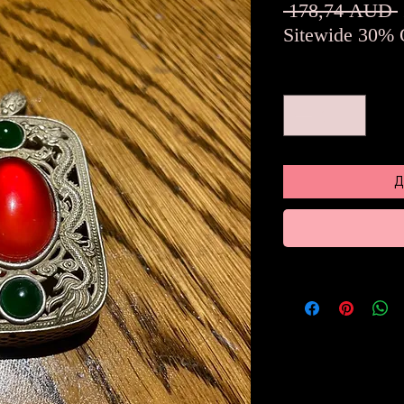
 178,74 AUD 
Sitewide 30% 
Кількість
*
Д