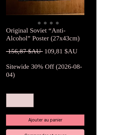
Original Soviet “Anti-
Alcohol” Poster (27x43cm)
Prix
Prix
 156,87 $AU 
109,81 $AU
original
promotionnel
Sitewide 30% Off (2026-08-
04)
Quantité
*
Ajouter au panier