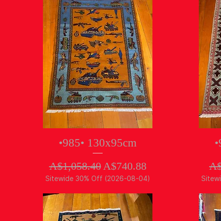
クイックビュー
•985• 130x95cm
•
通常価格
セール価格
通
A$1,058.40
A$740.88
A$
Sitewide 30% Off (2026-08-04)
Sitew