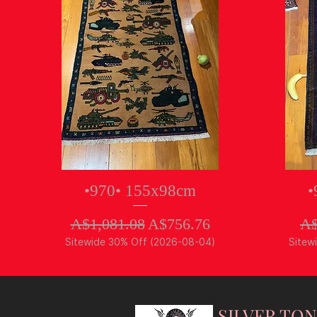
クイックビュー
•970• 155x98cm
•
通常価格
セール価格
通
A$1,081.08
A$756.76
A$
Sitewide 30% Off (2026-08-04)
Sitew
SILVER TO