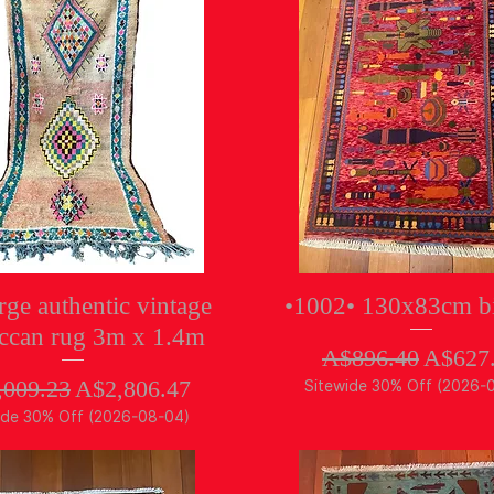
クイックビュー
クイックビュー
rge authentic vintage
•1002• 130x83cm b
ccan rug 3m x 1.4m
通常価格
セー
A$896.40
A$627
常価格
セール価格
,009.23
A$2,806.47
Sitewide 30% Off (2026-
ide 30% Off (2026-08-04)