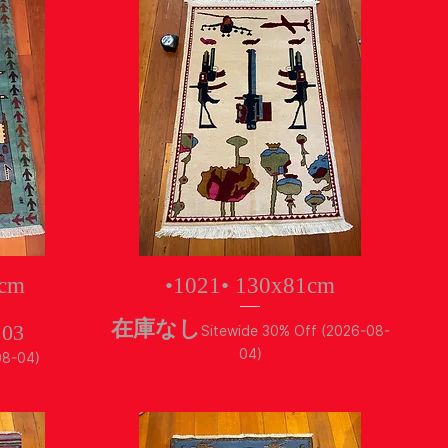
クイックビュー
6cm
•1021• 130x81cm
在庫なし
ル価格
.03
Sitewide 30% Off (2026-08-
04)
08-04)