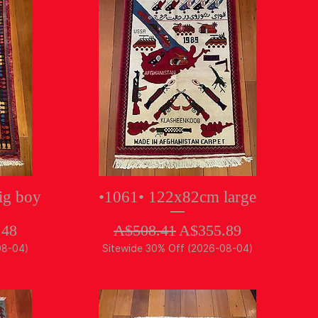
クイックビュー
ig boy
•1061• 122x82cm large
ル価格
通常価格
セール価格
.48
A$508.41
A$355.89
08-04)
Sitewide 30% Off (2026-08-04)