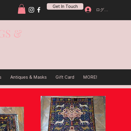
Get In Touch
ログイン
GS &
s
Antiques & Masks
Gift Card
MORE!