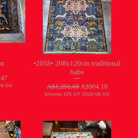
クイックビュー
cm
•2058• 208x120cm traditional
babe
ル価格
.47
通常価格
セール価格
A$1,291.68
A$904.18
08-04)
Sitewide 30% Off (2026-08-04)