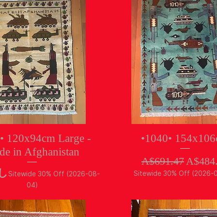
クイックビュー
クイックビュー
• 120x94cm Large -
•1040• 154x10
e in Afghanistan
通常価格
セー
A$691.47
A$484
し
Sitewide 30% Off (2026-
Sitewide 30% Off (2026-08-
04)