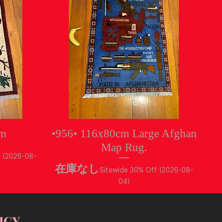
クイックビュー
cm
•956• 116x80cm Large Afghan
Map Rug.
f (2026-08-
在庫なし
Sitewide 30% Off (2026-08-
04)
ICY