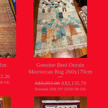
クイックビュー
11m
Genuine Beni Ourain
Morroccan Rug 260x170cm
ル価格
2.26
通常価格
セール価格
A$3,051.00
A$2,135.70
08-04)
Sitewide 30% Off (2026-08-04)