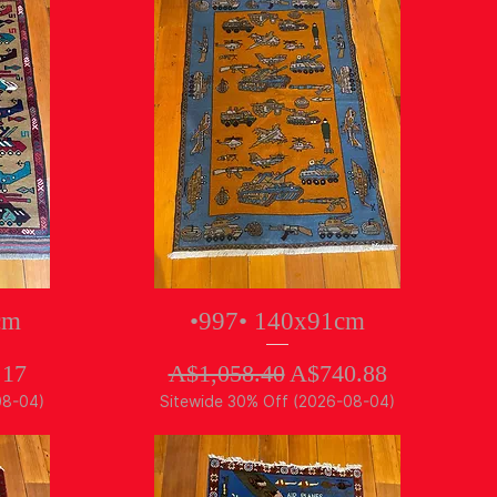
クイックビュー
cm
•997• 140x91cm
ル価格
通常価格
セール価格
.17
A$1,058.40
A$740.88
08-04)
Sitewide 30% Off (2026-08-04)