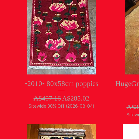
クイックビュー
•2010• 80x58cm poppies
HugeGra
通常価格
セール価格
A$407.16
A$285.02
通
A$3
Sitewide 30% Off (2026-08-04)
Sitew