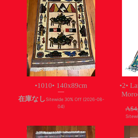
クイックビュー
•1010• 140x89cm
•2• La
Moro
在庫なし
Sitewide 30% Off (2026-08-
04)
通
A$4
Sitew