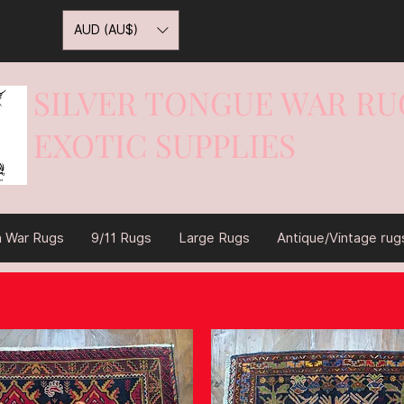
AUD (AU$)
SILVER TONGUE WAR RU
EXOTIC SUPPLIES
War On Rugs
n War Rugs
9/11 Rugs
Large Rugs
Antique/Vintage rug