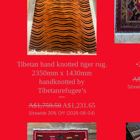
クイックビュー
Tibetan hand knotted tiger rug.
•
2350mm x 1430mm
通
A$
handknotted by
Sitew
Tibetanrefugee’s
通常価格
セール価格
A$1,759.50
A$1,231.65
Sitewide 30% Off (2026-08-04)