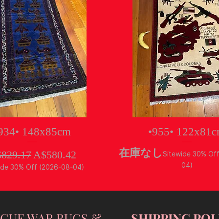
クイックビュー
クイックビュー
934• 148x85cm
•955• 122x81
在庫なし
常価格
セール価格
829.17
A$580.42
Sitewide 30% Of
04)
ide 30% Off (2026-08-04)
NGUE WAR RUGS &
SHIPPING POL