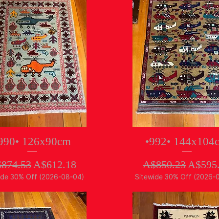
クイックビュー
クイックビュー
990• 126x90cm
•992• 144x104
常価格
セール価格
通常価格
セー
874.53
A$612.18
A$850.23
A$595
ide 30% Off (2026-08-04)
Sitewide 30% Off (2026-