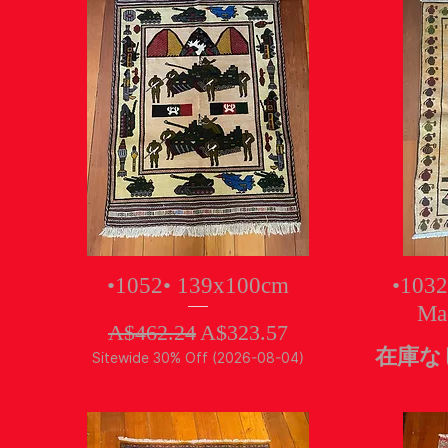
クイックビュー
•1052• 139x100cm
•1032
Mad
通常価格
セール価格
A$462.24
A$323.57
在庫な
Sitewide 30% Off (2026-08-04)