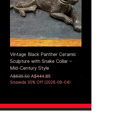
Vintage Black Panther Ceramic
Large Antique Cerami
Sculpture with Snake Collar –
Figure – Early to Mid
Mid-Century Style
Century
通常価格
セール価格
通常価格
A$635.50
A$444.85
A$653.50
Sitewide 30% Off (2026-08-04)
Sitewide 30% Off (2026