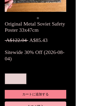
Original Metal Soviet Safety
Poster 33x47cm
通
セ
 A$122.04 
A$85.43
常
ー
Sitewide 30% Off (2026-08-
価
ル
04)
格
価
格
数量
*
カートに追加する