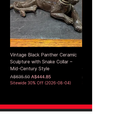
Vintage Black Panther Ceramic
Large Antique Cerami
Sculpture with Snake Collar –
Figure – Early to Mid
Mid-Century Style
Century
通常価格
セール価格
通常価格
A$635.50
A$444.85
A$653.50
Sitewide 30% Off (2026-08-04)
Sitewide 30% Off (2026