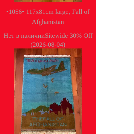
•1056• 117x81cm large, Fall of
Afghanistan
Нет в наличии
Sitewide 30% Off
(2026-08-04)