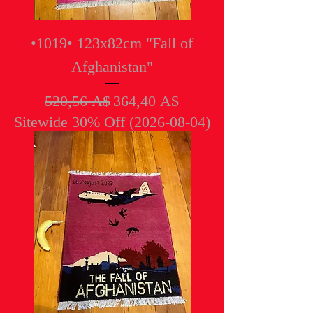
•1019• 123x82cm "Fall of
Afghanistan"
Обычная цена
Цена со скидкой
520,56 A$
364,40 A$
Sitewide 30% Off (2026-08-04)