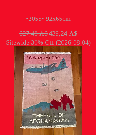
•2055• 92x65cm
Обычная цена
Цена со скидкой
627,48 A$
439,24 A$
Sitewide 30% Off (2026-08-04)