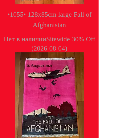
•1055• 128x85cm large Fall of
Afghanistan
Нет в наличии
Sitewide 30% Off
(2026-08-04)