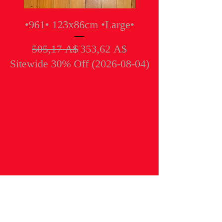
•961• 123x86cm •Large•
Обычная цена
Цена со скидкой
505,17 A$
353,62 A$
Sitewide 30% Off (2026-08-04)