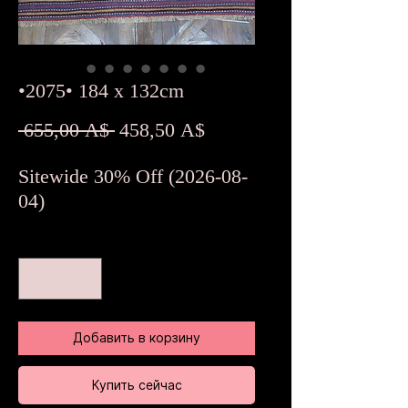
•2075• 184 x 132cm
Обычная
Спеццена
 655,00 A$ 
458,50 A$
цена
Sitewide 30% Off (2026-08-
04)
Количество
*
Добавить в корзину
Купить сейчас