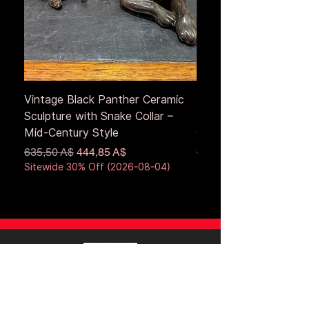
Vintage Black Panther Ceramic
Large Antique Cerami
Sculpture with Snake Collar –
Figure – Early to Mid
Mid-Century Style
Century
Обычная цена
Цена со скидкой
Обычная цена
635,50 A$
444,85 A$
653,50 A$
Sitewide 30% Off (2026-08-04)
Sitewide 30% Off (2026