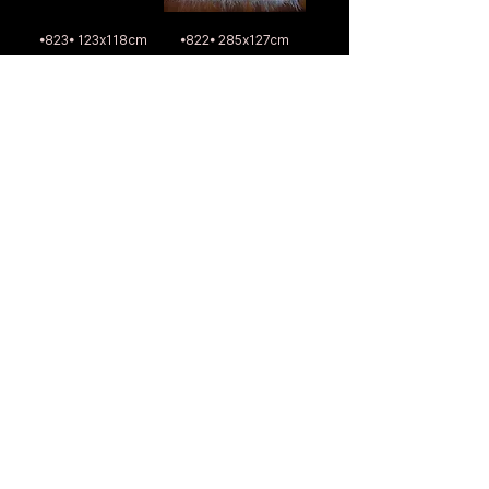
•823• 123x118cm
•822• 285x127cm
Antique Afghan Kilim
Large Antique Afghan
Kilim
通常価格
セール価格
A$107.46
A$75.23
通常価格
セール価格
A$564.30
A$395.01
Sitewide 30% Off
Sitewide 30% Off
(2026-08-04)
(2026-08-04)
カートに追加する
カートに追加する
•821• 233x167cm
•820• 120x80cm
Antique Afghan Kilim
Antique Turkish