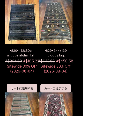
•830• 112x80cm
•829• 344x139
antique afghan kilim
.bloody big.
通常価格
セール価格
通常価格
セール価格
A$264.60
A$185.22
A$643.68
A$450.58
Sitewide 30% Off
Sitewide 30% Off
(2026-08-04)
(2026-08-04)
カートに追加する
カートに追加する