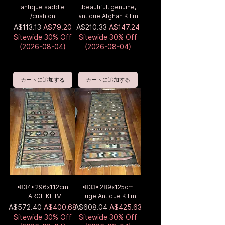
antique saddle
.beautiful, genuine,
/cushion
antique Afghan Kilim
通常価格
セール価格
通常価格
セール価格
A$113.13
A$79.20
A$210.33
A$147.24
Sitewide 30% Off
Sitewide 30% Off
(2026-08-04)
(2026-08-04)
カートに追加する
カートに追加する
•834• 296x112cm
•833• 289x125cm
LARGE KILIM
Huge Antique Kilim
通常価格
セール価格
通常価格
セール価格
A$572.40
A$400.68
A$608.04
A$425.63
Sitewide 30% Off
Sitewide 30% Off