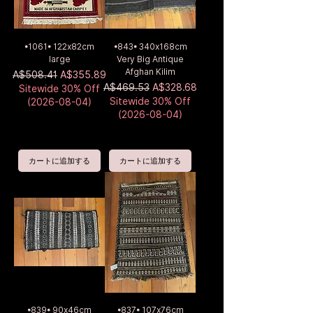
•1061• 122x82cm
•843• 340x168cm
large
Very Big Antique
Afghan Kilim
通常価格
セール価格
A$508.41
A$355.89
通常価格
セール価格
A$469.53
A$328.68
Sitewide 30% Off
Sitewide 30% Off
(2026-08-04)
(2026-08-04)
カートに追加する
カートに追加する
•839• 90x46cm
•837• 107x76cm