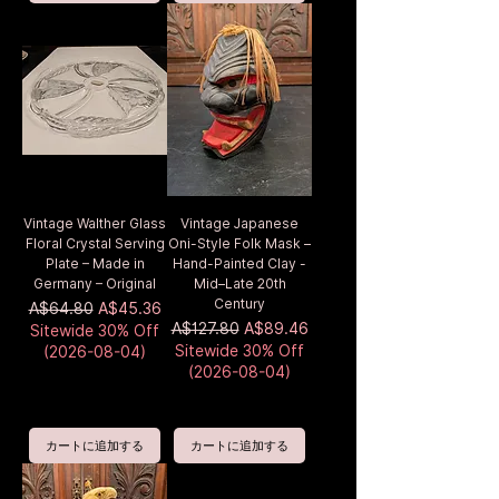
Vintage Walther Glass
Vintage Japanese
Floral Crystal Serving
Oni-Style Folk Mask –
Plate – Made in
Hand-Painted Clay -
Germany – Original
Mid–Late 20th
Century
通常価格
セール価格
A$64.80
A$45.36
通常価格
セール価格
A$127.80
A$89.46
Sitewide 30% Off
Sitewide 30% Off
(2026-08-04)
(2026-08-04)
カートに追加する
カートに追加する