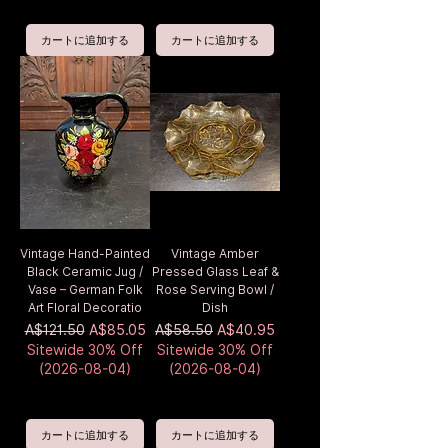
カートに追加する
カートに追加する
Vintage Hand-Painted
Vintage Amber
Black Ceramic Jug /
Pressed Glass Leaf &
Vase – German Folk
Rose Serving Bowl /
Art Floral Decoratio
Dish
通常価格
セール価格
通常価格
セール価格
A$121.50
A$85.05
A$58.50
A$40.95
Sitewide 30% Off
Sitewide 30% Off
(2026-08-04)
(2026-08-04)
カートに追加する
カートに追加する