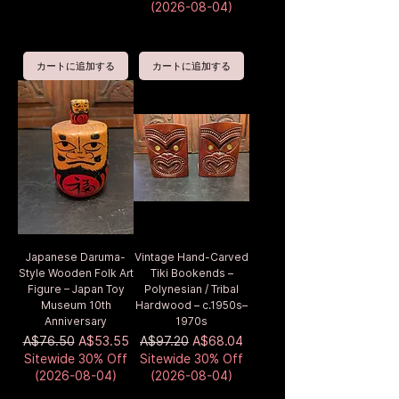
(2026-08-04)
カートに追加する
カートに追加する
Japanese Daruma-
Vintage Hand-Carved
Style Wooden Folk Art
Tiki Bookends –
Figure – Japan Toy
Polynesian / Tribal
Museum 10th
Hardwood – c.1950s–
Anniversary
1970s
通常価格
セール価格
通常価格
セール価格
A$76.50
A$53.55
A$97.20
A$68.04
Sitewide 30% Off
Sitewide 30% Off
(2026-08-04)
(2026-08-04)