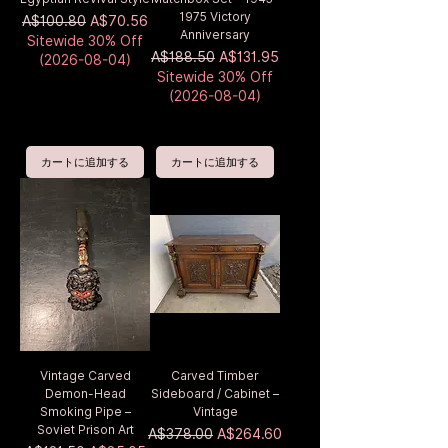
1975 Victory
通常価格
セール価格
A$100.80
A$70.56
Anniversary
Sitewide 30% Off
通常価格
セール価格
A$188.50
A$131.95
(2026-08-04)
Sitewide 30% Off
(2026-08-04)
カートに追加する
カートに追加する
Vintage Carved
Carved Timber
Demon-Head
Sideboard / Cabinet –
Smoking Pipe –
Vintage
Soviet Prison Art
通常価格
セール価格
A$378.00
A$264.60