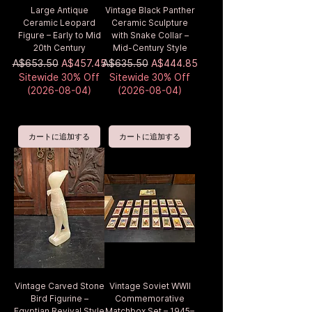
Large Antique
Vintage Black Panther
Ceramic Leopard
Ceramic Sculpture
Figure – Early to Mid
with Snake Collar –
20th Century
Mid-Century Style
通常価格
セール価格
通常価格
セール価格
A$653.50
A$457.45
A$635.50
A$444.85
Sitewide 30% Off
Sitewide 30% Off
(2026-08-04)
(2026-08-04)
カートに追加する
カートに追加する
Vintage Carved Stone
Vintage Soviet WWII
Bird Figurine –
Commemorative
Egyptian Revival Style
Matchbox Set – 1945–