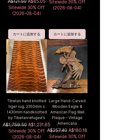
通常価格
セール価格
A$121.50
A$85.05
Sitewide 30% Off
Sitewide 30% Off
(2026-08-04)
(2026-08-04)
カートに追加する
カートに追加する
Tibetan hand knotted
Large Hand-Carved
tiger rug. 2350mm x
Wooden Eagle &
1430mm handknotted
American Flag Wall
by Tibetanrefugee’s
Plaque – Vintage
Americana
通常価格
セール価格
A$1,759.50
A$1,231.65
通常価格
セール価格
A$257.40
A$180.18
Sitewide 30% Off
Sitewide 30% Off
(2026-08-04)