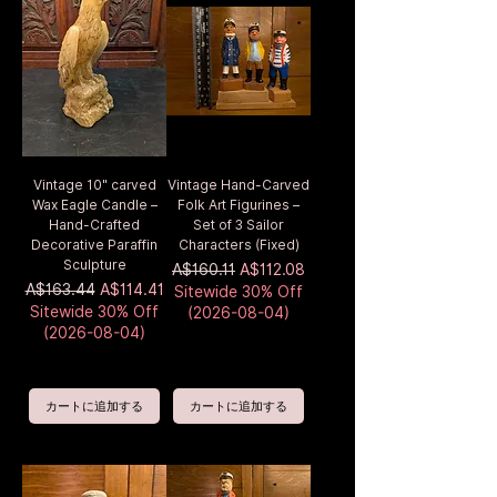
Vintage 10" carved
Vintage Hand-Carved
Wax Eagle Candle –
Folk Art Figurines –
Hand-Crafted
Set of 3 Sailor
Decorative Paraffin
Characters (Fixed)
Sculpture
通常価格
セール価格
A$160.11
A$112.08
通常価格
セール価格
A$163.44
A$114.41
Sitewide 30% Off
Sitewide 30% Off
(2026-08-04)
(2026-08-04)
カートに追加する
カートに追加する