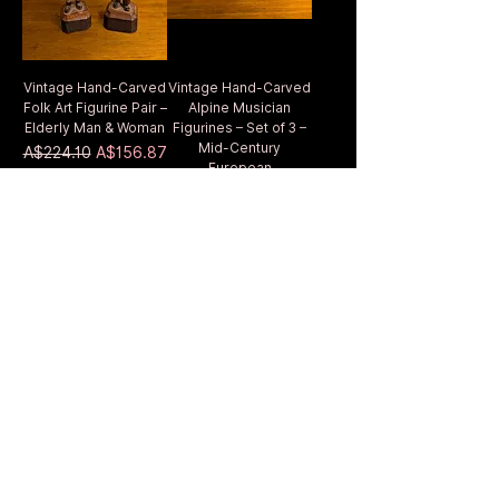
Vintage Hand-Carved
Vintage Hand-Carved
Folk Art Figurine Pair –
Alpine Musician
Elderly Man & Woman
Figurines – Set of 3 –
Mid-Century
通常価格
セール価格
A$224.10
A$156.87
European
Sitewide 30% Off
通常価格
セール価格
A$322.11
A$225.48
(2026-08-04)
Sitewide 30% Off
(2026-08-04)
カートに追加する
カートに追加する