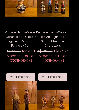
Vintage Hand-Painted
Vintage Hand-Carved
Ceramic Sea Captain
Folk Art Figurines –
Figurine – Maritime
Set of 4 Nautical
Folk Art – 7cm
Characters
通常価格
セール価格
通常価格
セール価格
A$78.30
A$54.81
A$178.20
A$124.74
Sitewide 30% Off
Sitewide 30% Off
(2026-08-04)
(2026-08-04)
カートに追加する
カートに追加する